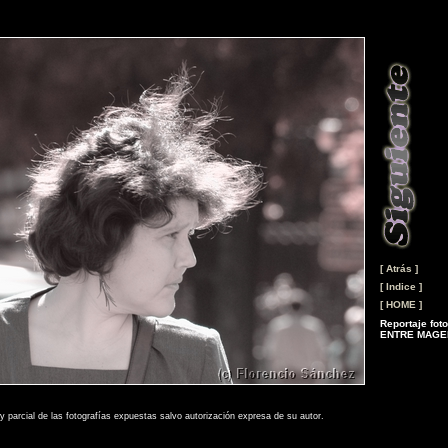
[
Atrás
]
[
Indice
]
[
HOME
]
Reportaje foto
ENTRE MAGEN
 y parcial de las fotografías expuestas salvo autorización expresa de su autor.