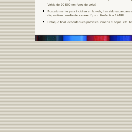
una Nikon F90, película kodak tri-x 400 ISO (fotos en blanco y 
Velvia de 50 ISO (en fotos de color)
Posteriormente para incluirse en la web, han sido escancane
diapositivas, mediante escáner Epson Perfection 1240U
Retoque final, desenfoques parciales, virados al sepia, etc. 