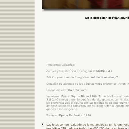
En la procesión desfilan adulto
Programas utilizados:
Archivo y visualización de imágenes:
ACDSee 4.0
Edición y retoque de fotografías:
Adobe photoshop 7
Creación de algunas de las páginas webs existentes:
Arles 
Diseño de web:
Dreamweaver
Impresora:
Epson Stylus Photo 2100.
Todas las fotos expues
3 (30x40 cm) en papel fotográfico de alto gramaje, con finaliz
sin diferencia visible alguna con las realizadas en laboratorio
de distintas marcas como son kodak, ilford, tetenal, epson, ol
grano en las imágenes.
Escáner:
Epson Perfection 1240
Las fotos se han realizado de forma analógica (en lo que resp