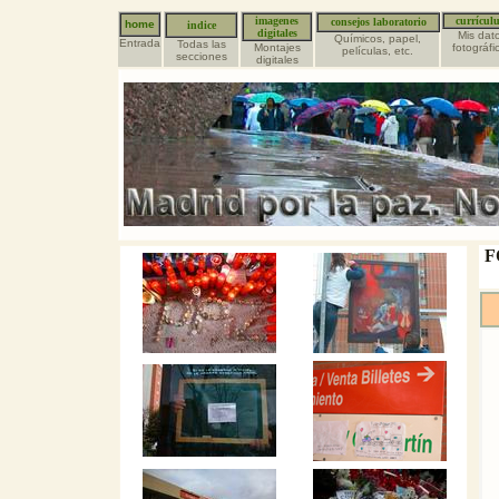
imagenes
currícul
consejos laboratorio
home
indice
digitales
Mis dat
Químicos, papel,
Entrada
Todas las
Montajes
fotográfi
películas, etc.
secciones
digitales
F