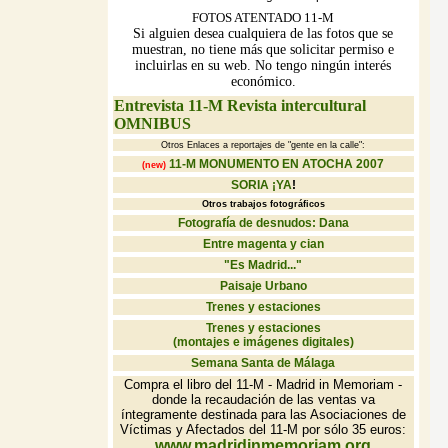
FOTOS ATENTADO 11-M
Si alguien desea cualquiera de las fotos que se
muestran, no tiene más que solicitar permiso e
incluirlas en su web. No tengo ningún interés
económico.
Entrevista 11-M Revista intercultural
OMNIBUS
Otros Enlaces a reportajes de "gente en la calle":
11-M MONUMENTO EN ATOCHA 2007
(n
ew)
SORIA ¡YA
!
Otros trabajos fotográficos
Fotografía de desnudos: Dana
Entre magenta y cian
"Es Madrid..."
Paisaje Urbano
Trenes y estaciones
Trenes y estaciones
(montajes e imágenes digitales)
Semana Santa de Málaga
Compra el libro del 11-M - Madrid in Memoriam -
donde la recaudación de las ventas va
íntegramente destinada para las Asociaciones de
Víctimas y Afectados del 11-M por sólo 35 euros:
www.madridinmemoriam.org