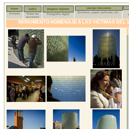
consejos laboratorio
home
indice
imágenes digitales
Químicos, papel, películas, etc.
Entrada
Todas las
Fotografía digital
secciones
MONUMENTO HOMENAJE A LAS VICTIMAS DEL 11-M -