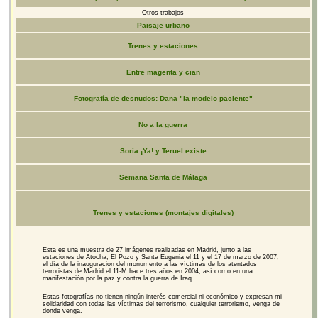
Otros trabajos
Paisaje urbano
Trenes y estaciones
Entre magenta y cian
Fotografía de desnudos: Dana "la modelo paciente"
No a la guerra
Soria ¡Ya! y Teruel existe
Semana Santa de Málaga
Trenes y estaciones (montajes digitales)
Esta es una muestra de 27 imágenes realizadas en Madrid, junto a las
estaciones de Atocha, El Pozo y Santa Eugenia el 11 y el 17 de marzo de 2007,
el día de la inauguración del monumento a las víctimas de los atentados
terroristas de Madrid el 11-M hace tres años en 2004, así como en una
manifestación por la paz y contra la guerra de Iraq.
Estas fotografías no tienen ningún interés comercial ni económico y expresan mi
solidaridad con todas las víctimas del terrorismo, cualquier terrorismo, venga de
donde venga.