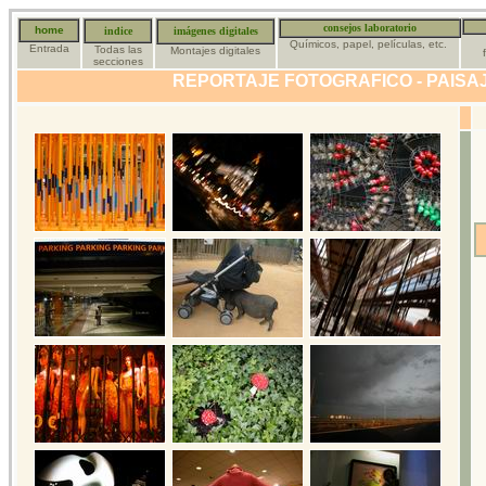
consejos laboratorio
home
indice
imágenes digitales
Químicos, papel, películas, etc.
Entrada
Todas las
Montajes digitales
secciones
REPORTAJE FOTOGRAFICO - PAISAJ