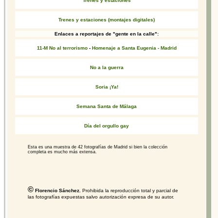
Trenes y estaciones
Trenes y estaciones (montajes digitales)
Enlaces a reportajes de "gente en la calle":
11-M No al terrorismo
-
Homenaje a Santa Eugenia - Madrid
No a la guerra
Soria ¡Ya!
Semana Santa de Málaga
Día del orgullo gay
Esta es una muestra de 42 fotografías de Madrid si bien la colección
completa es mucho más extensa.
©
Florencio Sánchez.
Prohibida la reproducción total y parcial de
las fotografías expuestas salvo autorización expresa de su autor.