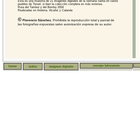
Esta es una muestra de 21 imágenes digitales de la Semana Santa en varios
pueblos de Teruel, si bien la colección completa es más extensa.
Ruta del Tambor y del Bombo 2004
Realizadas en Andorra, Alcañiz y Calanda
©
Florencio Sánchez.
Prohibida la reproducción total y parcial de
las fotografías expuestas salvo autorización expresa de su autor.
consejos laboratorio
home
indice
imágenes digitales