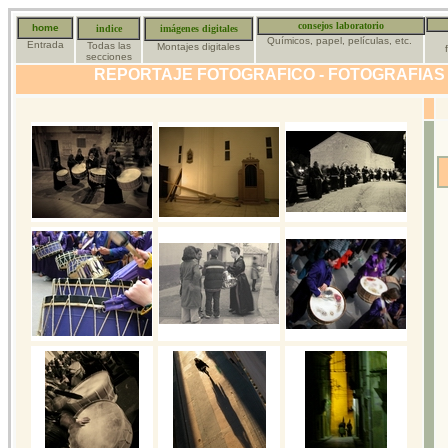
consejos laboratorio
home
indice
imágenes digitales
Químicos, papel, películas, etc.
Entrada
Todas las
Montajes digitales
secciones
REPORTAJE FOTOGRAFICO - FOTOGRAFIAS 