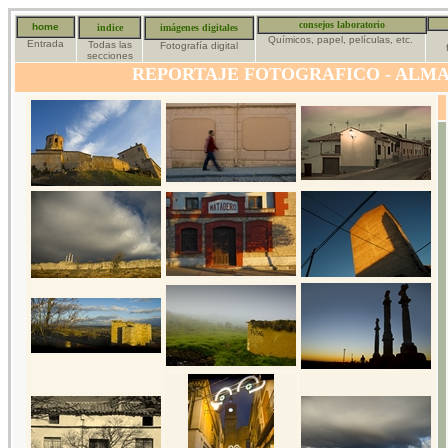
consejos laboratorio
home
indice
imágenes digitales
Químicos, papel, películas, etc.
Entrada
Todas las
Fotografía digital
secciones
REPORTAJE FOTOGRAFICO - ALMA