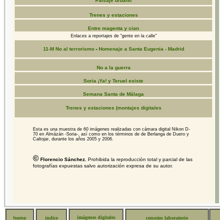
Paisaje urbano
Trenes y estaciones
Entre magenta y cian
Enlaces a reportajes de "gente en la calle"
11-M No al terrorismo
-
Homenaje a Santa Eugenia - Madrid
No a la guerra
Soria ¡Ya! y Teruel existe
Semana Santa de Málaga
Trenes y estaciones (montajes digitales
Esta es una muestra de 60 imágenes realizadas con cámara digital Nikon D-
70 en Almázán -Soria-, así como en los términos de de Berlanga de Duero y
Caltojar, durante los años 2005 y 2006.
©
Florencio Sánchez.
Prohibida la reproducción total y parcial de las
fotografías expuestas salvo autorización expresa de su autor.
imágenes digitales
home
indice
consejos laboratorio